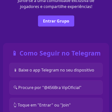
Junte-se a uma comunidade exclusiva de
jogadores e compartilhe experiências!
Entrar Grupo
📱 Como Seguir no Telegram
📱 Baixe o app Telegram no seu dispositivo
🔍 Procure por "@456Bra VipOficial"
👆 Toque em "Entrar" ou "Join"