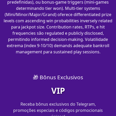
predefinidas), ou bonus-game triggers (mini-games
determinando tier won). Multi-tier systems
(Mini/Minor/Major/Grand) oferece differentiated prize
levels com ascending win probabilities inversely related
para jackpot size. Contribution rates, RTPs, e hit
frequencies são regulated e publicly disclosed,
permitindo informed decision-making. Volatilidade
extrema (index 9-10/10) demands adequate bankroll
management para sustained play sessions.
🎁 Bônus Exclusivos
VIP
Receba bônus exclusivos do Telegram,
promoções especiais e códigos promocionais