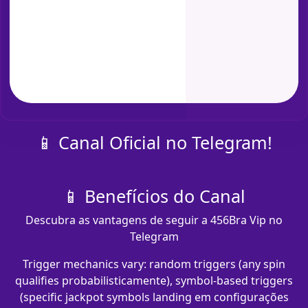
📱 Canal Oficial no Telegram!
📱 Benefícios do Canal
Descubra as vantagens de seguir a 456Bra Vip no
Telegram
Trigger mechanics vary: random triggers (any spin
qualifies probabilisticamente), symbol-based triggers
(specific jackpot symbols landing em configurações