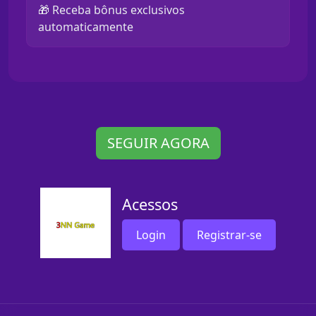
🎁 Receba bônus exclusivos
automaticamente
SEGUIR AGORA
Acessos
Login
Registrar-se