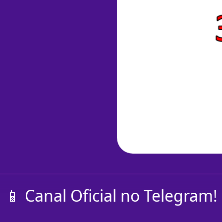
📱 Canal Oficial no Telegram!