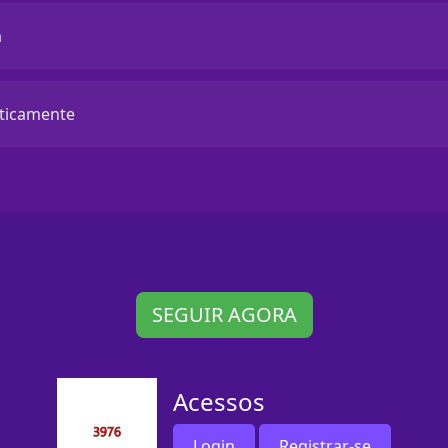
a
aticamente
SEGUIR AGORA
Acessos
Login
Registrar-se