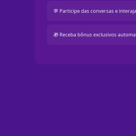
💬 Participe das conversas e interaj
🎁 Receba bônus exclusivos autom