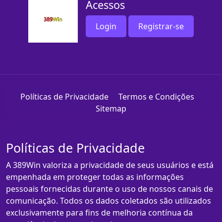
Acessos
Login
Registrar-se
Políticas de Privacidade
Termos e Condições
Sitemap
Políticas de Privacidade
A 389Win valoriza a privacidade de seus usuários e está
empenhada em proteger todas as informações
pessoais fornecidas durante o uso de nossos canais de
comunicação. Todos os dados coletados são utilizados
exclusivamente para fins de melhoria contínua da