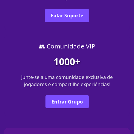
Falar Suporte
👥 Comunidade VIP
1000+
Junte-se a uma comunidade exclusiva de
jogadores e compartilhe experiências!
Entrar Grupo