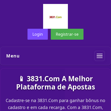
Login
Registrar-se
Menu
📱 3831.Com A Melhor
Plataforma de Apostas
Cadastre-se na 3831.Com para ganhar bônus no
cadastro e em cada recarga. Com a 3831.Com,