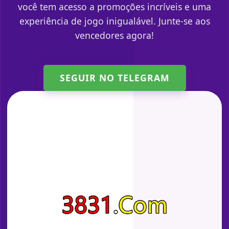
você tem acesso a promoções incríveis e uma
experiência de jogo inigualável. Junte-se aos
vencedores agora!
SEGUIR NO TELEGRAM