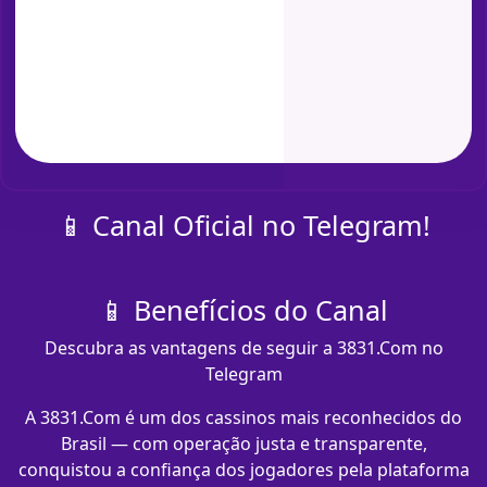
📱 Canal Oficial no Telegram!
📱 Benefícios do Canal
Descubra as vantagens de seguir a 3831.Com no
Telegram
A 3831.Com é um dos cassinos mais reconhecidos do
Brasil — com operação justa e transparente,
conquistou a confiança dos jogadores pela plataforma