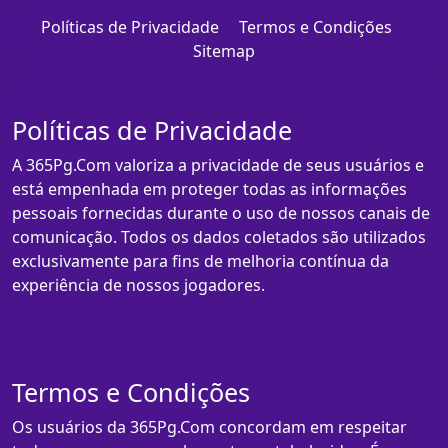
Políticas de Privacidade
Termos e Condições
Sitemap
Políticas de Privacidade
A 365Pg.Com valoriza a privacidade de seus usuários e
está empenhada em proteger todas as informações
pessoais fornecidas durante o uso de nossos canais de
comunicação. Todos os dados coletados são utilizados
exclusivamente para fins de melhoria contínua da
experiência de nossos jogadores.
Termos e Condições
Os usuários da 365Pg.Com concordam em respeitar