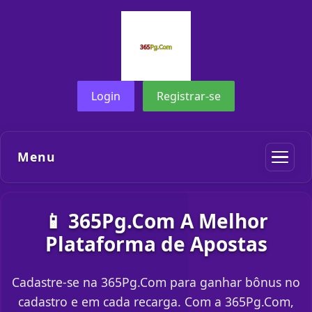
Login
Registrar-se
Menu
📱 365Pg.Com A Melhor
Plataforma de Apostas
Cadastre-se na 365Pg.Com para ganhar bônus no
cadastro e em cada recarga. Com a 365Pg.Com,