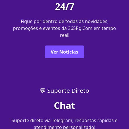
24/7
Fique por dentro de todas as novidades,
promoções e eventos da 365Pg.Com em tempo
real!
Ver Notícias
💬 Suporte Direto
Chat
Suporte direto via Telegram, respostas rápidas e
atendimento personalizado!