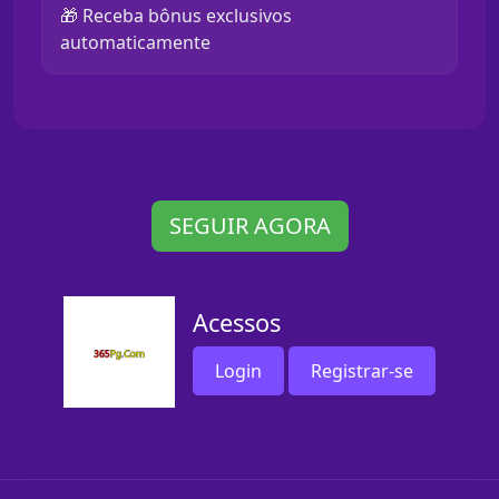
🎁 Receba bônus exclusivos
automaticamente
SEGUIR AGORA
Acessos
Login
Registrar-se