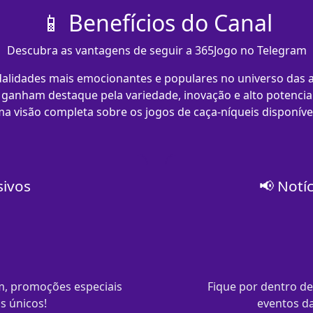
📱 Benefícios do Canal
Descubra as vantagens de seguir a 365Jogo no Telegram
alidades mais emocionantes e populares no universo das 
ne ganham destaque pela variedade, inovação e alto potencia
a visão completa sobre os jogos de caça-níqueis disponív
sivos
📢 Notí
m, promoções especiais
Fique por dentro d
s únicos!
eventos d