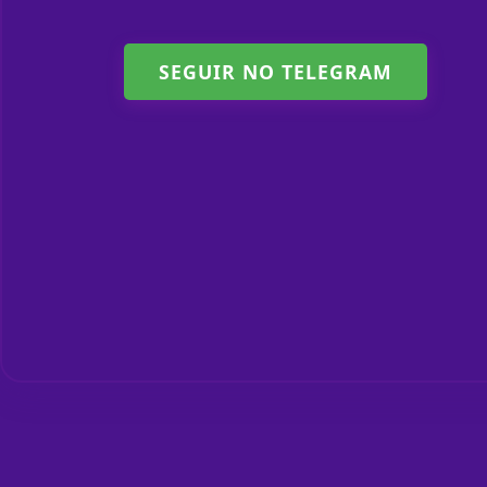
SEGUIR NO TELEGRAM