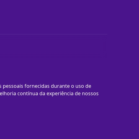
s pessoais fornecidas durante o uso de
elhoria contínua da experiência de nossos