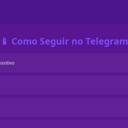
📱 Como Seguir no Telegram
ositivo