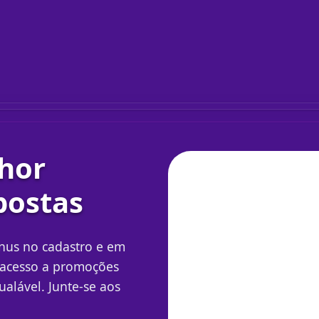
lhor
postas
nus no cadastro e em
 acesso a promoções
ualável. Junte-se aos