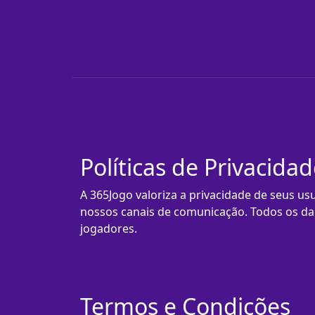
Políticas de Privacida
A 365Jogo valoriza a privacidade de seus u
nossos canais de comunicação. Todos os dad
jogadores.
Termos e Condições