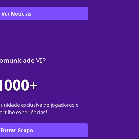
Ver Notícias
Comunidade VIP
1000+
unidade exclusiva de jogadores e
rtilhe experiências!
Entrar Grupo