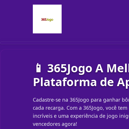
📱 365Jogo A Me
Plataforma de A
Cadastre-se na 365Jogo para ganhar bô
cada recarga. Com a 365Jogo, você tem
incríveis e uma experiência de jogo inig
vencedores agora!