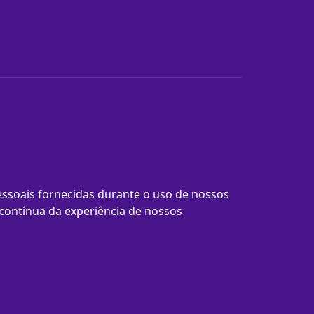
essoais fornecidas durante o uso de nossos
 contínua da experiência de nossos