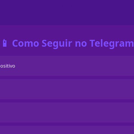
📱 Como Seguir no Telegram
ositivo