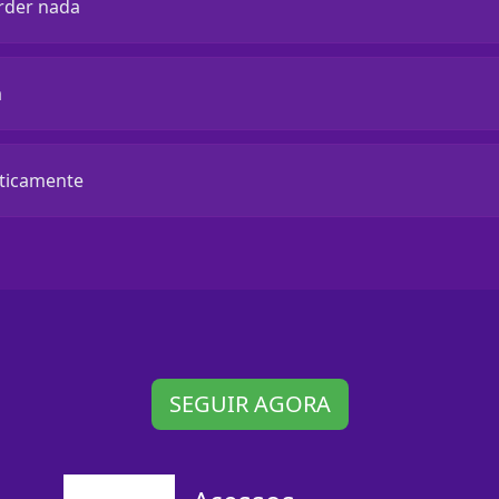
erder nada
a
aticamente
SEGUIR AGORA