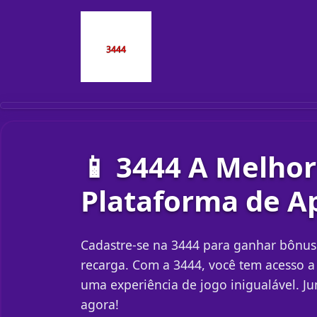
📱 3444 A Melhor
Plataforma de A
Cadastre-se na 3444 para ganhar bônus
recarga. Com a 3444, você tem acesso a
uma experiência de jogo inigualável. J
agora!