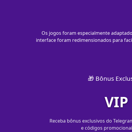
Os jogos foram especialmente adaptados 
interface foram redimensionados para faci
🎁 Bônus Exclu
VIP
Receba bônus exclusivos do Telegra
e códigos promocionai