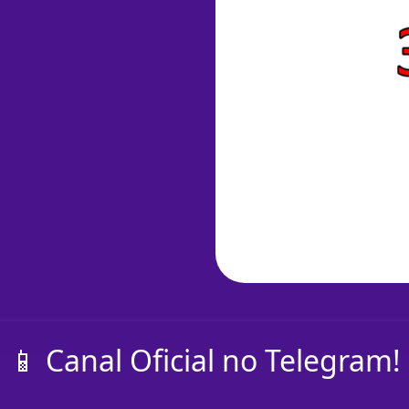
📱 Canal Oficial no Telegram!