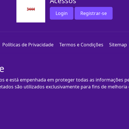
Acessos
Login
Registrar-se
Políticas de Privacidade
Termos e Condições
Sitemap
de
rios e está empenhada em proteger todas as informações p
tados são utilizados exclusivamente para fins de melhoria