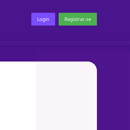
Login
Registrar-se