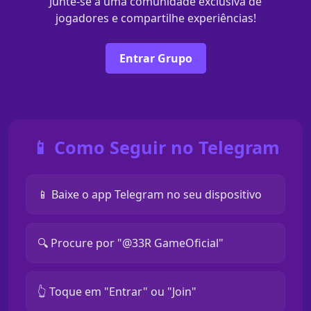
Junte-se a uma comunidade exclusiva de
jogadores e compartilhe experiências!
Entrar Grupo
📱 Como Seguir no Telegram
📱 Baixe o app Telegram no seu dispositivo
🔍 Procure por "@33R GameOficial"
👆 Toque em "Entrar" ou "Join"