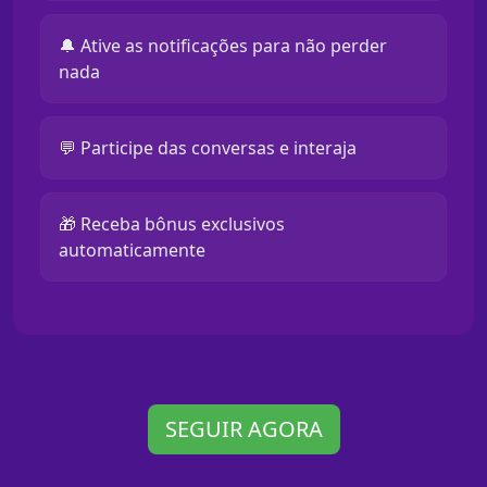
🔔 Ative as notificações para não perder
nada
💬 Participe das conversas e interaja
🎁 Receba bônus exclusivos
automaticamente
SEGUIR AGORA