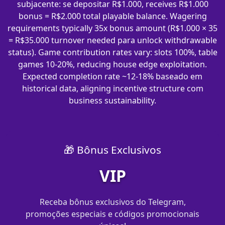
subjacente: se depositar R$1.000, receives R$1.000
bonus = R$2.000 total playable balance. Wagering
requirements typically 35x bonus amount (R$1.000 × 35
= R$35.000 turnover needed para unlock withdrawable
status). Game contribution rates vary: slots 100%, table
games 10-20%, reducing house edge exploitation.
Expected completion rate ~12-18% baseado em
historical data, aligning incentive structure com
business sustainability.
🎁 Bônus Exclusivos
VIP
Receba bônus exclusivos do Telegram,
promoções especiais e códigos promocionais