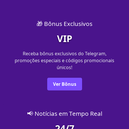
🎁 Bônus Exclusivos
VIP
Receba bônus exclusivos do Telegram,
promoções especiais e códigos promocionais
únicos!
Ver Bônus
📢 Notícias em Tempo Real
24/7