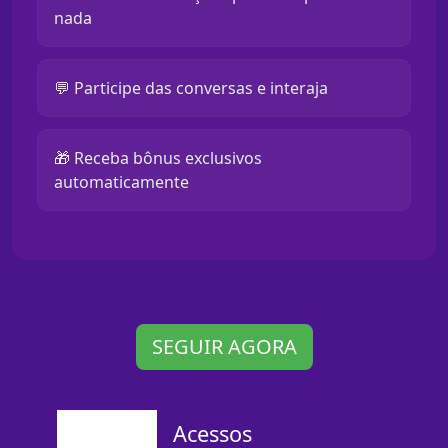
nada
💬 Participe das conversas e interaja
🎁 Receba bônus exclusivos
automaticamente
SEGUIR AGORA
Acessos