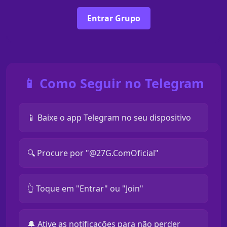
Entrar Grupo
📱 Como Seguir no Telegram
📱 Baixe o app Telegram no seu dispositivo
🔍 Procure por "@27G.ComOficial"
👆 Toque em "Entrar" ou "Join"
🔔 Ative as notificações para não perder