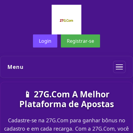
Login
Registrar-se
Menu
📱 27G.Com A Melhor
Plataforma de Apostas
Cadastre-se na 27G.Com para ganhar bônus no
cadastro e em cada recarga. Com a 27G.Com, você