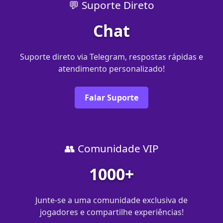
💬 Suporte Direto
Chat
Suporte direto via Telegram, respostas rápidas e
atendimento personalizado!
Falar Suporte
👥 Comunidade VIP
1000+
Junte-se a uma comunidade exclusiva de
jogadores e compartilhe experiências!