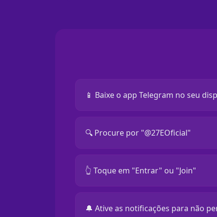
📱 Baixe o app Telegram no seu disp
🔍 Procure por "@27EOficial"
👆 Toque em "Entrar" ou "Join"
🔔 Ative as notificações para não p