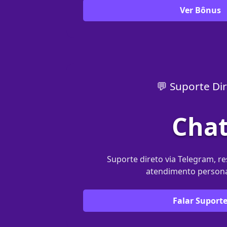
Ver Bônus
💬 Suporte Di
Cha
Suporte direto via Telegram, r
atendimento persona
Falar Suport