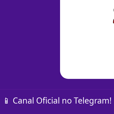
📱 Canal Oficial no Telegram!