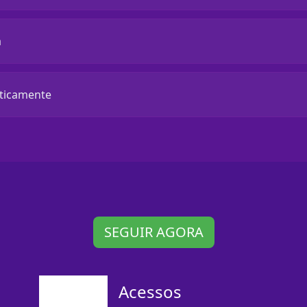
a
aticamente
SEGUIR AGORA
Acessos