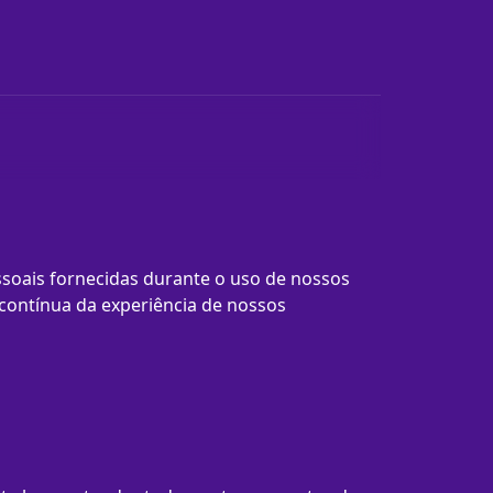
ssoais fornecidas durante o uso de nossos
 contínua da experiência de nossos