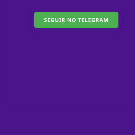
SEGUIR NO TELEGRAM