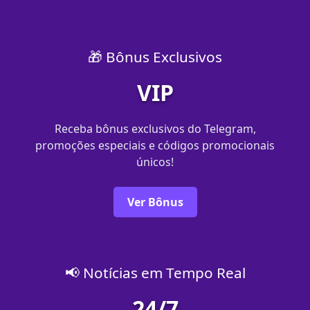
🎁 Bônus Exclusivos
VIP
Receba bônus exclusivos do Telegram,
promoções especiais e códigos promocionais
únicos!
Ver Bônus
📢 Notícias em Tempo Real
24/7