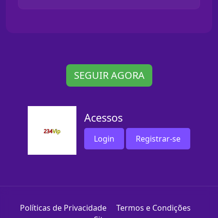
SEGUIR AGORA
Acessos
Login
Registrar-se
Políticas de Privacidade
Termos e Condições