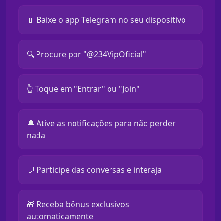
📱 Baixe o app Telegram no seu dispositivo
🔍 Procure por "@234VipOficial"
👆 Toque em "Entrar" ou "Join"
🔔 Ative as notificações para não perder
nada
💬 Participe das conversas e interaja
🎁 Receba bônus exclusivos
automaticamente