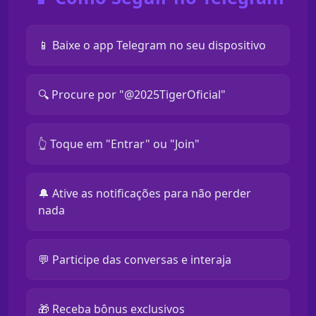
📱 Baixe o app Telegram no seu dispositivo
🔍 Procure por "@2025TigerOficial"
👆 Toque em "Entrar" ou "Join"
🔔 Ative as notificações para não perder
nada
💬 Participe das conversas e interaja
🎁 Receba bônus exclusivos