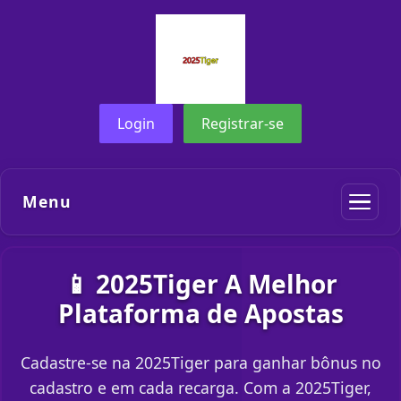
Login
Registrar-se
Menu
📱 2025Tiger A Melhor
Plataforma de Apostas
Cadastre-se na 2025Tiger para ganhar bônus no
cadastro e em cada recarga. Com a 2025Tiger,