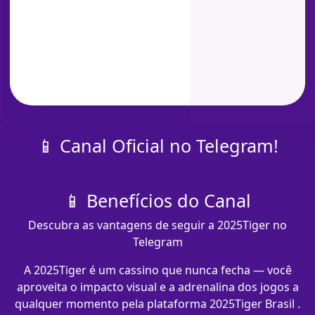
📱 Canal Oficial no Telegram!
📱 Benefícios do Canal
Descubra as vantagens de seguir a 2025Tiger no
Telegram
A 2025Tiger é um cassino que nunca fecha — você
aproveita o impacto visual e a adrenalina dos jogos a
qualquer momento pela plataforma 2025Tiger Brasil .