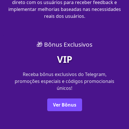
direto com os usuários para receber feedback e
implementar melhorias baseadas nas necessidades
reais dos usuários.
🎁 Bônus Exclusivos
VIP
Receba bônus exclusivos do Telegram,
promoções especiais e códigos promocionais
únicos!
Ver Bônus