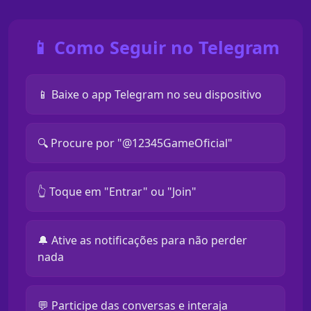
📱 Como Seguir no Telegram
📱 Baixe o app Telegram no seu dispositivo
🔍 Procure por "@12345GameOficial"
👆 Toque em "Entrar" ou "Join"
🔔 Ative as notificações para não perder
nada
💬 Participe das conversas e interaja