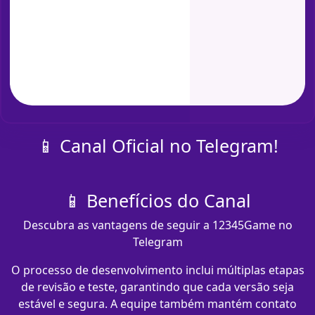
📱 Canal Oficial no Telegram!
📱 Benefícios do Canal
Descubra as vantagens de seguir a 12345Game no
Telegram
O processo de desenvolvimento inclui múltiplas etapas
de revisão e teste, garantindo que cada versão seja
estável e segura. A equipe também mantém contato