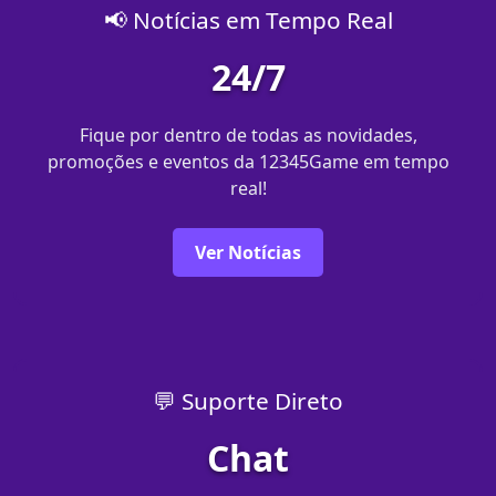
📢 Notícias em Tempo Real
24/7
Fique por dentro de todas as novidades,
promoções e eventos da 12345Game em tempo
real!
Ver Notícias
💬 Suporte Direto
Chat