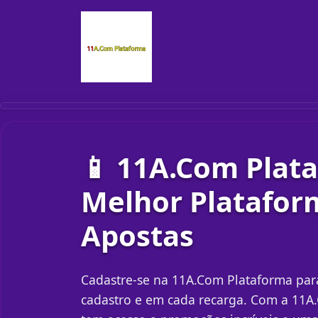
📱 11A.Com Plat
Melhor Platafor
Apostas
Cadastre-se na 11A.Com Plataforma pa
cadastro e em cada recarga. Com a 11A