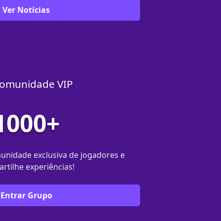
Ver Notícias
Comunidade VIP
1000+
unidade exclusiva de jogadores e
rtilhe experiências!
Entrar Grupo