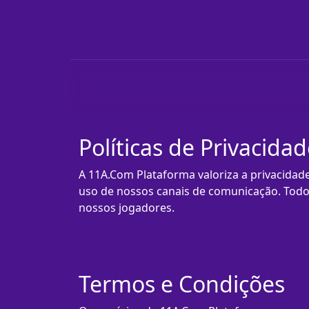
Políticas de Privacida
A 11A.Com Plataforma valoriza a privacida
uso de nossos canais de comunicação. Todos
nossos jogadores.
Termos e Condições