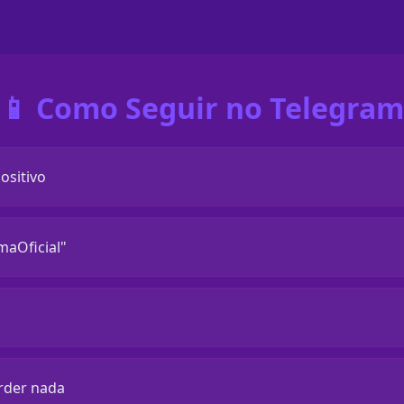
📱 Como Seguir no Telegram
ositivo
maOficial"
erder nada