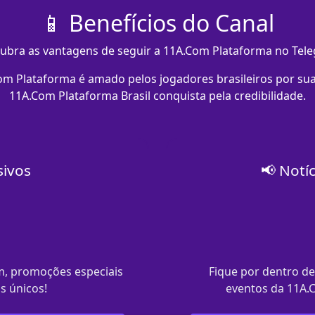
📱 Benefícios do Canal
ubra as vantagens de seguir a 11A.Com Plataforma no Tel
Com Plataforma é amado pelos jogadores brasileiros por su
11A.Com Plataforma Brasil conquista pela credibilidade.
sivos
📢 Notí
m, promoções especiais
Fique por dentro d
s únicos!
eventos da 11A.