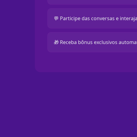
💬 Participe das conversas e interaj
🎁 Receba bônus exclusivos autom