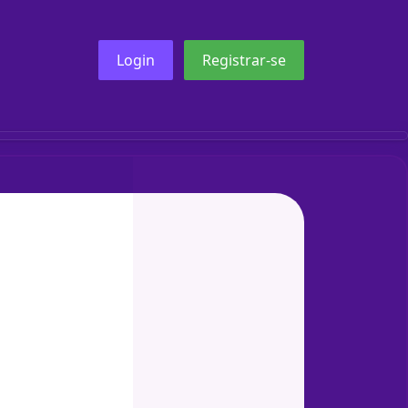
Login
Registrar-se