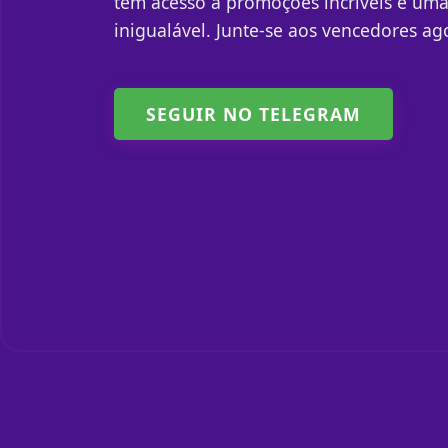
tem acesso a promoções incríveis e uma
inigualável. Junte-se aos vencedores ag
SEGUIR NO TELEGRAM