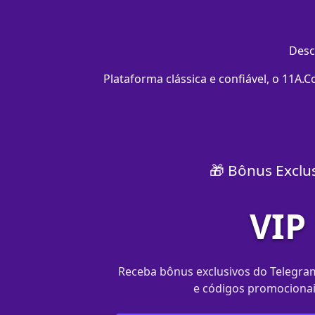
Desc
Plataforma clássica e confiável, o 11A.
🎁 Bônus Exclu
VIP
Receba bônus exclusivos do Telegra
e códigos promocionai