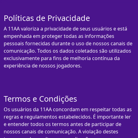
Políticas de Privacidade
A 11AA valoriza a privacidade de seus usuários e está
empenhada em proteger todas as informações
pessoais fornecidas durante o uso de nossos canais de
comunicação. Todos os dados coletados são utilizados
exclusivamente para fins de melhoria contínua da
experiência de nossos jogadores.
Termos e Condições
Os usuários da 11AA concordam em respeitar todas as
regras e regulamentos estabelecidos. É importante ler
e entender todos os termos antes de participar de
nossos canais de comunicação. A violação destes