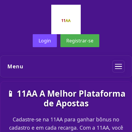
Login
Registrar-se
Menu
📱 11AA A Melhor Plataforma
de Apostas
Cadastre-se na 11AA para ganhar bônus no
cadastro e em cada recarga. Com a 11AA, você