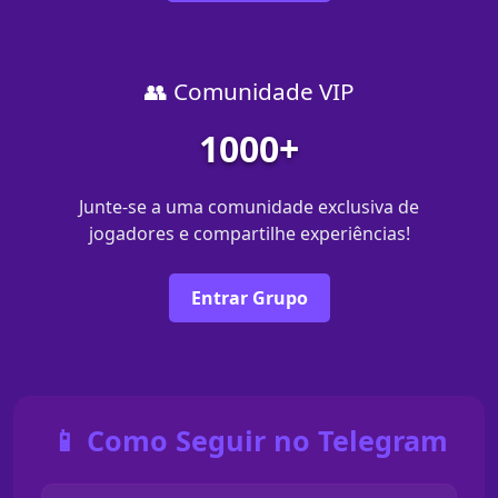
👥 Comunidade VIP
1000+
Junte-se a uma comunidade exclusiva de
jogadores e compartilhe experiências!
Entrar Grupo
📱 Como Seguir no Telegram