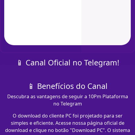
📱 Canal Oficial no Telegram!
📱 Benefícios do Canal
Descubra as vantagens de seguir a 10Pm Plataforma
no Telegram
O download do cliente PC foi projetado para ser
simples e eficiente. Acesse nossa página oficial de
download e clique no botão "Download PC". O sistema