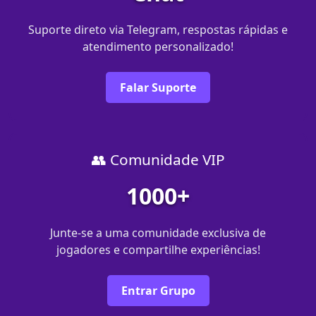
Suporte direto via Telegram, respostas rápidas e
atendimento personalizado!
Falar Suporte
👥 Comunidade VIP
1000+
Junte-se a uma comunidade exclusiva de
jogadores e compartilhe experiências!
Entrar Grupo