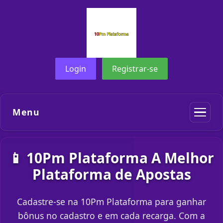
Login
Registrar-se
Menu
📱 10Pm Plataforma A Melhor
Plataforma de Apostas
Cadastre-se na 10Pm Plataforma para ganhar
bônus no cadastro e em cada recarga. Com a