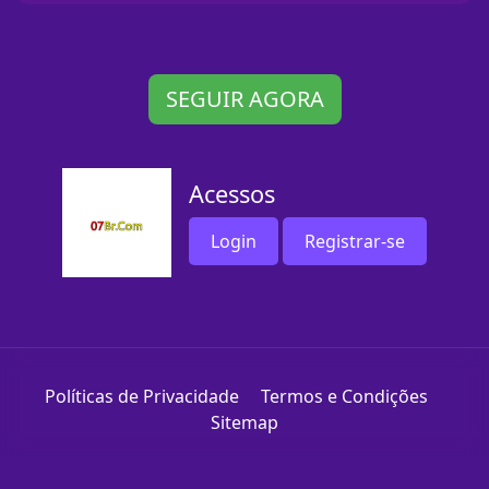
SEGUIR AGORA
Acessos
Login
Registrar-se
Políticas de Privacidade
Termos e Condições
Sitemap