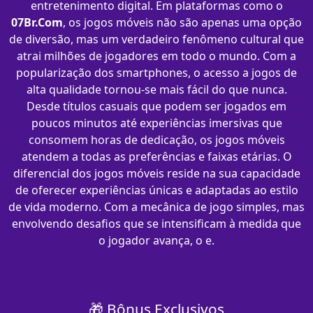
entretenimento digital. Em plataformas como o
07Br.Com
, os jogos móveis não são apenas uma opção
de diversão, mas um verdadeiro fenômeno cultural que
atrai milhões de jogadores em todo o mundo. Com a
popularização dos smartphones, o acesso a jogos de
alta qualidade tornou-se mais fácil do que nunca.
Desde títulos casuais que podem ser jogados em
poucos minutos até experiências imersivas que
consomem horas de dedicação, os jogos móveis
atendem a todas as preferências e faixas etárias. O
diferencial dos jogos móveis reside na sua capacidade
de oferecer experiências únicas e adaptadas ao estilo
de vida moderno. Com a mecânica de jogo simples, mas
envolvendo desafios que se intensificam à medida que
o jogador avança, o e.
🎁 Bônus Exclusivos